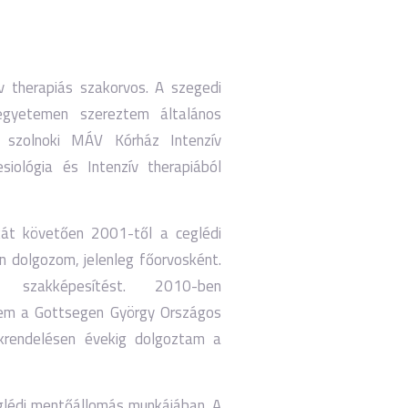
ív therapiás szakorvos. A szegedi
egyetemen szereztem általános
 szolnoki MÁV Kórház Intenzív
iológia és Intenzív therapiából
át követően 2001-től a ceglédi
n dolgozom, jelenleg főorvosként.
 szakképesítést. 2010-ben
ttem a Gottsegen György Országos
zakrendelésen évekig dolgoztam a
glédi mentőállomás munkájában. A