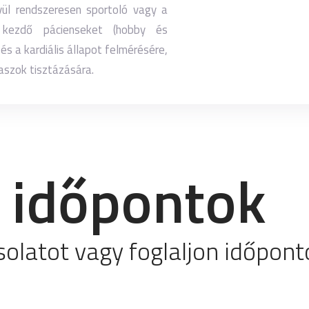
vül rendszeresen sportoló vagy a
 kezdő pácienseket (hobby és
és a kardiális állapot felmérésére,
aszok tisztázására.
 időpontok
solatot vagy foglaljon időpont