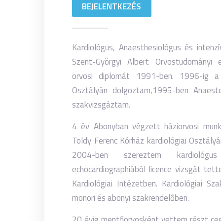
ONLINE IDŐPONT
BEJELENTKEZÉS
Kardiológus, Anaesthesiológus és intenz
Szent-Györgyi Albert Orvostudományi 
orvosi diplomát 1991-ben. 1996-ig a
Osztályán dolgoztam,1995-ben Anaestes
szakvizsgáztam.
4 év Abonyban végzett háziorvosi munk
Toldy Ferenc Kórház kardiológiai Osztályá
2004-ben szereztem kardiológus
echocardiographiából licence vizsgát te
Kardiológiai Intézetben. Kardiológiai S
monori és abonyi szakrendelőben.
20 évig mentőorvosként vettem részt ce