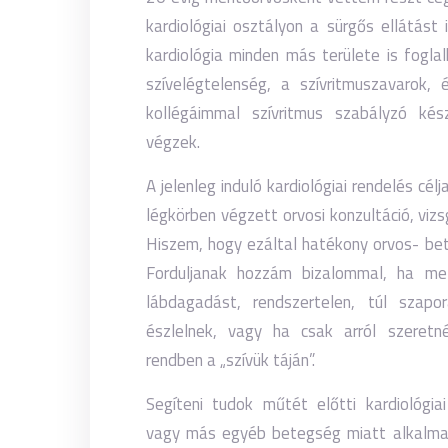
kardiológiai osztályon a sürgős ellátást 
kardiológia minden más területe is fogl
szívelégtelenség, a szívritmuszavarok, 
kollégáimmal szívritmus szabályzó kés
végzek.
A jelenleg induló kardiológiai rendelés cé
légkörben végzett orvosi konzultáció, viz
Hiszem, hogy ezáltal hatékony orvos- bete
Forduljanak hozzám bizalommal, ha mel
lábdagadást, rendszertelen, túl szapo
észlelnek, vagy ha csak arról szeret
rendben a „szívük táján”.
Segíteni tudok műtét előtti kardiológia
vagy más egyéb betegség miatt alkalmazo