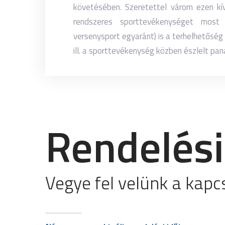
követésében. Szeretettel várom ezen kí
rendszeres sporttevékenységet most
versenysport egyaránt) is a terhelhetőség 
ill. a sporttevékenység közben észlelt pan
Rendelési
Vegye fel velünk a kapc