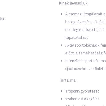
Kinek javasoljuk:
A csomag vizsgálatait 
lat
betegségen és a felépü
esetleg mellkasi fájdal
tapasztalnak.
Aktív sportolóknak kife
előtt, a terhelhetőség f
Intenzíven sportoló amat
újból növelni az erőnlétü
Tartalma:
Troponin gyorsteszt
szakorvosi vizsgálat