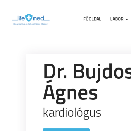
FŐOLDAL
FŐOLDAL
LABOR
LABOR
SZAKRENDELÉSEK
FIZIKOTERÁPIA
Dr. Bujdo
GYÓGYTORNA
Ágnes
RÓLUNK
KAPCSOLAT
kardiológus
TÁMOGATÁSOK