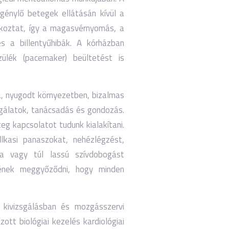
igénylő betegek ellátásán kívül a
alkoztat, így a magasvérnyomás, a
és a billentyűhibák. A kórházban
zülék (pacemaker) beültetést is
lja, nyugodt környezetben, bizalmas
sgálatok, tanácsadás és gondozás.
g kapcsolatot tudunk kialakítani.
lkasi panaszokat, nehézlégzést,
ra vagy túl lassú szívdobogást
nének meggyőződni, hogy minden
i kivizsgálásban és mozgásszervi
tt biológiai kezelés kardiológiai