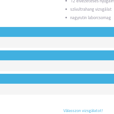
12 elvezetéses nyugal
szívultrahang vizsgálat
nagyrutin laborcsomag