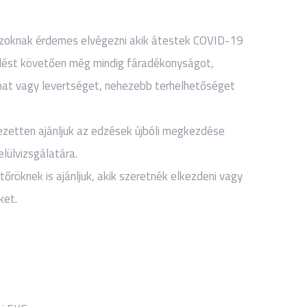
azoknak érdemes elvégezni akik átestek COVID-19
lést követően még mindig fáradékonyságot,
mat vagy levertséget, nehezebb terhelhetőséget
jezetten ajánljuk az edzések újbóli megkezdése
elülvizsgálatára.
őröknek is ajánljuk, akik szeretnék elkezdeni vagy
ket.