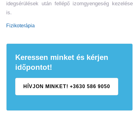
idegsérülések után fellépő izomgyengeség kezelése
is.
Fizikoterápia
Keressen minket és kérjen
időpontot!
HÍVJON MINKET! +3630 586 9050