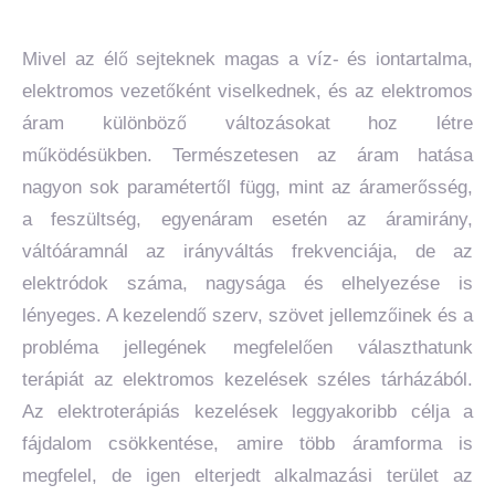
Mivel az élő sejteknek magas a víz- és iontartalma,
elektromos vezetőként viselkednek, és az elektromos
áram különböző változásokat hoz létre
működésükben. Természetesen az áram hatása
nagyon sok paramétertől függ, mint az áramerősség,
a feszültség, egyenáram esetén az áramirány,
váltóáramnál az irányváltás frekvenciája, de az
elektródok száma, nagysága és elhelyezése is
lényeges. A kezelendő szerv, szövet jellemzőinek és a
probléma jellegének megfelelően választhatunk
terápiát az elektromos kezelések széles tárházából.
Az elektroterápiás kezelések leggyakoribb célja a
fájdalom csökkentése, amire több áramforma is
megfelel, de igen elterjedt alkalmazási terület az