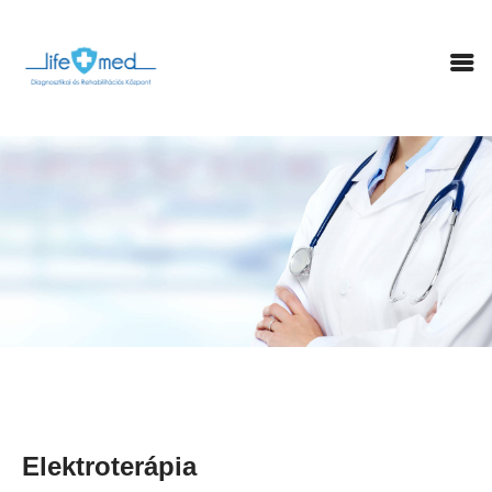
FŐOLDAL
LABOR
SZAKRENDELÉSEK
FIZIKOTERÁPIA
GYÓGYTORNA
RÓLUNK
KAPCSOLAT
TÁMOGATÁSOK
ONLINE IDŐPONT
Elektroterápia