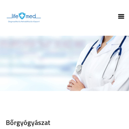
FŐOLDAL
LABOR
SZAKRENDELÉSEK
FIZIKOTERÁPIA
GYÓGYTORNA
RÓLUNK
KAPCSOLAT
TÁMOGATÁSOK
ONLINE IDŐPONT
Bőrgyógyászat