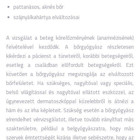
pattanásos, aknés bőr
szájnyálkahártya elváltozásai
A vizsgálat a beteg kórelőzményének (anamnézisének)
felvételével kezdődik. A bőrgyógyász részletesen
kikérdezi a pácienst a tüneteiről, korábbi betegségeiről,
esetleg a családban előfordult betegségekről. Ezt
követően a bőrgyógyász megvizsgálja az elváltozott
bőrfelületet. Ha szükséges, nagyítóval vagy speciális,
belső világítással és nagyítóval ellátott eszközzel, az
úgynevezett dermatoszkóppal közelebbről is átnézi a
hám és az irha képleteit. Szükség esetén a bőrgyógyász
elrendelhet vérvizsgálatot, illetve tovább irányíthat más
szakterületre, például a belgyógyászatra, hogy más
szervek érintettségét kizárja illetve sebészetre, hogy az