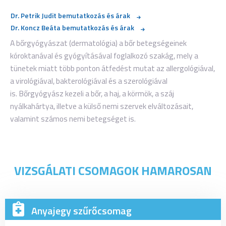
Dr. Petrik Judit bemutatkozás és árak
Dr. Koncz Beáta bemutatkozás és árak
A bőrgyógyászat (dermatológia) a bőr betegségeinek
kóroktanával és gyógyításával foglalkozó szakág, mely a
tünetek miatt több ponton átfedést mutat az allergológiával,
a virológiával, bakterológiával és a szerológiával
is. Bőrgyógyász kezeli a bőr, a haj, a körmök, a száj
nyálkahártya, illetve a külső nemi szervek elváltozásait,
valamint számos nemi betegséget is.
VIZSGÁLATI CSOMAGOK HAMAROSAN
Anyajegy szűrőcsomag