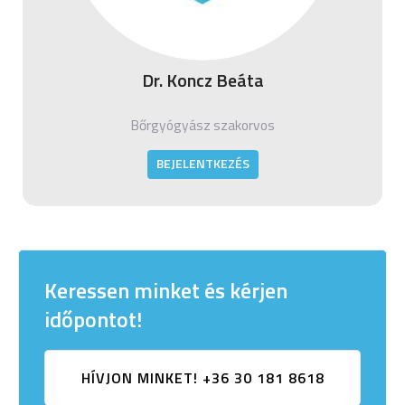
Dr. Koncz Beáta
Bőrgyógyász szakorvos
BEJELENTKEZÉS
Keressen minket és kérjen
időpontot!
HÍVJON MINKET! +36 30 181 8618