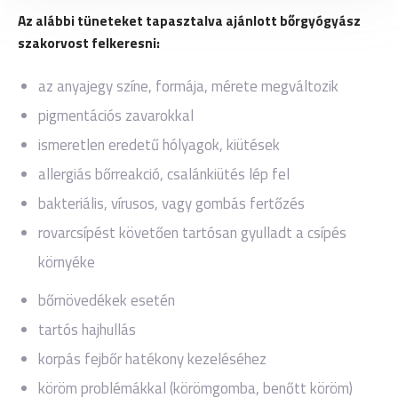
Az alábbi tüneteket tapasztalva ajánlott bőrgyógyász
szakorvost felkeresni:
az anyajegy színe, formája, mérete megváltozik
pigmentációs zavarokkal
ismeretlen eredetű hólyagok, kiütések
allergiás bőrreakció, csalánkiütés lép fel
bakteriális, vírusos, vagy gombás fertőzés
rovarcsípést követően tartósan gyulladt a csípés
környéke
bőrnövedékek esetén
tartós hajhullás
korpás fejbőr hatékony kezeléséhez
köröm problémákkal (körömgomba, benőtt köröm)