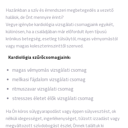
Hazánkban a szív és érrendszeri megbetegedés a vezető
halálok, de Önt mennyire érinti?
Vegye igénybe kardiológia vizsgálati csomagjaink egyikét,
különösen, ha a családjában már előfordult ilyen típusú
krónikus betegség, esetleg túlsúlytól, magas vérnyomástól
vagy magas koleszterinszinttől szenved.
Kardiológia szűrőcsomagjaink:
magas vérnyomás vizsgálati csomag
mellkasi fájdalom vizsgálati csomag
ritmuszavar vizsgálati csomag
stresszes életet élők vizsgálati csomag
Ha Ön kóros súlygyarapodást vagy éppen súlyvesztést, ok
nélküli idegességet, ingerlékenységet, túlzott izzadást vagy
megváltozott szívdobogást észlel, Önnek találtuk ki