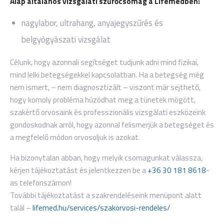
Alap általános vizsgálati szűrőcsomag a Lifemedben:
nagylabor, ultrahang, anyajegyszűrés és
belgyógyászati vizsgálat
Célunk, hogy azonnali segítséget tudjunk adni mind fizikai,
mind lelki betegségekkel kapcsolatban. Ha a betegség még
nem ismert, – nem diagnosztizált – viszont már sejthető,
hogy komoly probléma húzódhat meg a tünetek mögött,
szakértő orvosaink és professzionális vizsgálati eszközeink
gondoskodnak arról, hogy azonnal felismerjük a betegséget és
a megfelelő módon orvosoljuk is azokat.
Ha bizonytalan abban, hogy melyik csomagunkat válassza,
kérjen tájékoztatást és jelentkezzen be a
+36 30 181 8618
-
as telefonszámon!
További tájékoztatást a szakrendeléseink menüpont alatt
talál –
lifemed.hu/services/szakorvosi-rendeles/