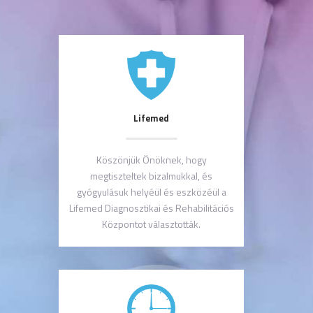
Lifemed
Köszönjük Önöknek, hogy
megtiszteltek bizalmukkal, és
gyógyulásuk helyéül és eszközéül a
Lifemed Diagnosztikai és Rehabilitációs
Központot választották.