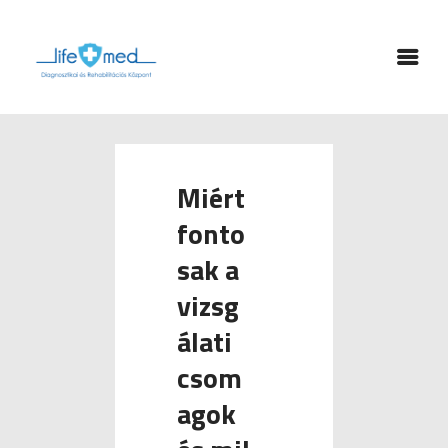
FŐOLDAL
LABOR
SZAKRENDELÉSEK
Miért
FIZIKOTERÁPIA
GYÓGYTORNA
fonto
RÓLUNK
sak a
KAPCSOLAT
vizsg
TÁMOGATÁSOK
álati
ONLINE IDŐPONT
csom
agok