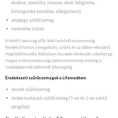
ekcéma, szemölcs, rozacea, akné, bőrgomba,
körömgomba kezelése, allergiateszt)
anyajegy szűrőcsomag
melanóma szűrés
A felnőtt lakosság 40%-ánál fordul elő visszeresség.
Rendkívül fontos a megelőzés, szűrés és az időben elkezdett
megfelelő kezelés. Különösen, ha valaki dohányzik, cukorbeteg,
magas a vérnyomása vagy koleszterinszintje esetleg a
családjában már előfordult érbetegség
Érsebészeti szűrőcsomagok a Lifemedben:
visszér szűrőcsomag
stroke kockázati szűrőcsomag (1-es és 2-es szintű
vizsgálat)