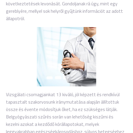
következtetések levonását. Gondoljanak rá úgy, mint egy
gereblyére, mellyel sok helyről gyűjtünk információt az adott
állapotról.
Vizsgálati csomagjainkat 13 kiváló, jól képzett és rendkívül
tapasztalt szakorvosunk iránymutatása alapján állítottuk
össze és évente módosítjuk őket, ha ez szükséges látják.
Belgyógyászati szűrés során van lehetőség kiszűrni és
kezelni azokat a kezdődő kórállapotokat, melyek
leggyakrabban egészségkárosodáshoz, súlyos betegséghez