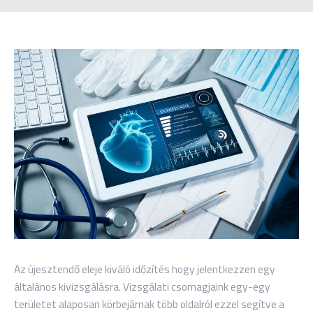
Az újesztendő eleje kiváló időzítés hogy jelentkezzen egy
általános kivizsgálásra. Vizsgálati csomagjaink egy-egy
területet alaposan körbejárnak több oldalról ezzel segítve a