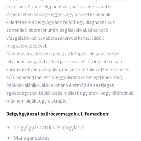
vezetnek. A tünetek, panaszok, kórtörténeti adatok
ismeretében szűrőjelleggel vagy a tünetek okának
kiderítésére a belgyógyász felállít egy diagnosztikus
sorrendet laboratóriumi vizsgálatokkal, képalkotó
vizsgálatokkal, további szakorvosi konzultációk
megszervezésével.
Menedzserszűréseink pedig az lefoglalt dolgozó ember
általános vizsgálatát tartják szem előtt a legtöbb olyan
kockázatot megvizsgálva, melyek a felfokozott életmód és
sűrű napirend mellett a leggyakrabban betegítenek meg.
Azoknak ajánljuk, akik a rohanó életmód és esetleges
egészségtelen táplálkozás mellett úgy érzik, hogy kifáradnak,
már nem bírják „úgy a strapát”
Belgyógyászat szűrőcsomagok a Lifemedben:
belgyógyászati kis és nagylabor
Manager szűrés