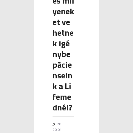
és mil
yenek
et ve
hetne
k igé
nybe
pácie
nsein
k a Li
feme
dnél?
20
20.01.