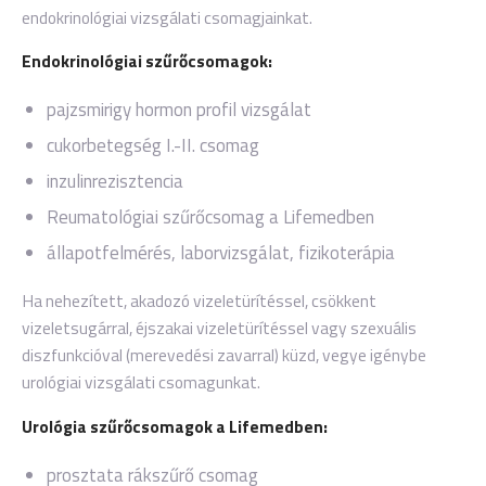
endokrinológiai vizsgálati csomagjainkat.
Endokrinológiai szűrőcsomagok:
pajzsmirigy hormon profil vizsgálat
cukorbetegség I.-II. csomag
inzulinrezisztencia
Reumatológiai szűrőcsomag a Lifemedben
állapotfelmérés, laborvizsgálat, fizikoterápia
Ha nehezített, akadozó vizeletürítéssel, csökkent
vizeletsugárral, éjszakai vizeletürítéssel vagy szexuális
diszfunkcióval (merevedési zavarral) küzd, vegye igénybe
urológiai vizsgálati csomagunkat.
Urológia szűrőcsomagok a Lifemedben:
prosztata rákszűrő csomag