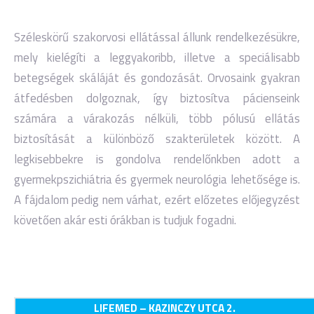
Széleskörű szakorvosi ellátással állunk rendelkezésükre,
mely kielégíti a leggyakoribb, illetve a speciálisabb
betegségek skáláját és gondozását. Orvosaink gyakran
átfedésben dolgoznak, így biztosítva pácienseink
számára a várakozás nélküli, több pólusú ellátás
biztosítását a különböző szakterületek között. A
legkisebbekre is gondolva rendelőnkben adott a
gyermekpszichiátria és gyermek neurológia lehetősége is.
A fájdalom pedig nem várhat, ezért előzetes előjegyzést
követően akár esti órákban is tudjuk fogadni.
LIFEMED – KAZINCZY UTCA 2.