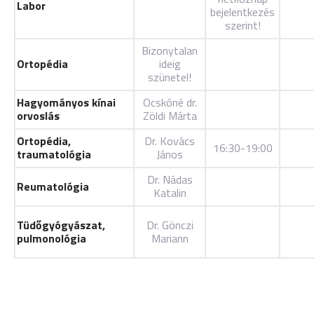
Labor
bejelentkezés
szerint!
Bizonytalan
Ortopédia
ideig
szünetel!
Hagyományos kínai
Ocskóné dr.
orvoslás
Zöldi Márta
Ortopédia,
Dr. Kovács
16:30-19:00
traumatológia
János
Dr. Nádas
Reumatológia
Katalin
Tüdőgyógyászat,
Dr. Gönczi
pulmonológia
Mariann