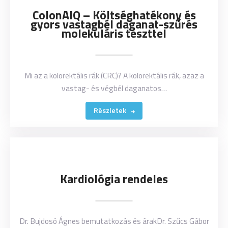
ColonAIQ – Költséghatékony és
gyors vastagbél daganat-szűrés
molekuláris teszttel
Mi az a kolorektális rák (CRC)? A kolorektális rák, azaz a
vastag- és végbél daganatos…
Részletek
Kardiológia rendeles
Dr. Bujdosó Ágnes bemutatkozás és árakDr. Szűcs Gábor