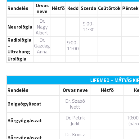
Orvos
Rendelés
Hétfő
Kedd
Szerda
Csütörtök
Péntek
neve
Dr.
9:00-
Neurológia
Nagy
11:30
Albert
Radiológia
Dr.
9:00-
–
Gazdag
11:00
Ultrahang
Anna
Urológia
LIFEMED – MÁTYÁS KIR
Rendelés
Orvos neve
Hétfő
K
Dr. Szabó
Belgyógyászat
Ivett
Dr. Petrik
10:00
Bőrgyógyászat
Judit
(páro
Dr. Koncz
Bőrgyógyászat