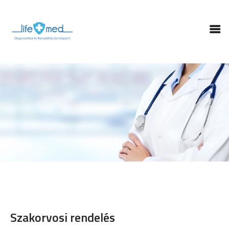
FŐOLDAL
LABOR
SZAKRENDELÉSEK
FIZIKOTERÁPIA
GYÓGYTORNA
RÓLUNK
KAPCSOLAT
TÁMOGATÁSOK
ONLINE IDŐPONT
Szakorvosi rendelés