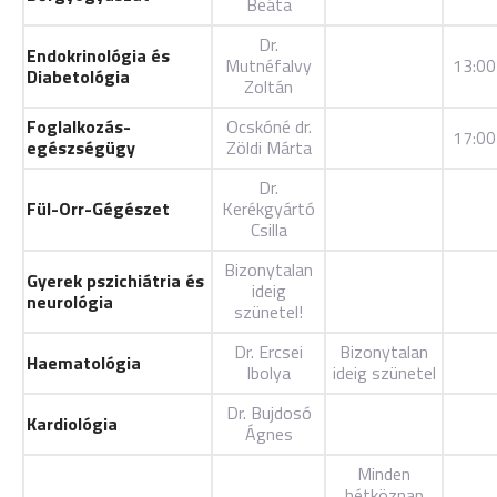
Beáta
Dr.
Endokrinológia és
Mutnéfalvy
13:00
Diabetológia
Zoltán
Foglalkozás-
Ocskóné dr.
17:00
egészségügy
Zöldi Márta
Dr.
Fül-Orr-Gégészet
Kerékgyártó
Csilla
Bizonytalan
Gyerek pszichiátria és
ideig
neurológia
szünetel!
Dr. Ercsei
Bizonytalan
Haematológia
Ibolya
ideig szünetel
Dr. Bujdosó
Kardiológia
Ágnes
Minden
hétköznap