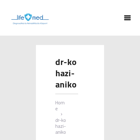
FŐOLDAL
LABOR
SZAKRENDELÉSEK
dr-ko
FIZIKOTERÁPIA
GYÓGYTORNA
hazi-
RÓLUNK
aniko
KAPCSOLAT
TÁMOGATÁSOK
Hom
e
ONLINE IDŐPONT
dr-ko
hazi-
aniko