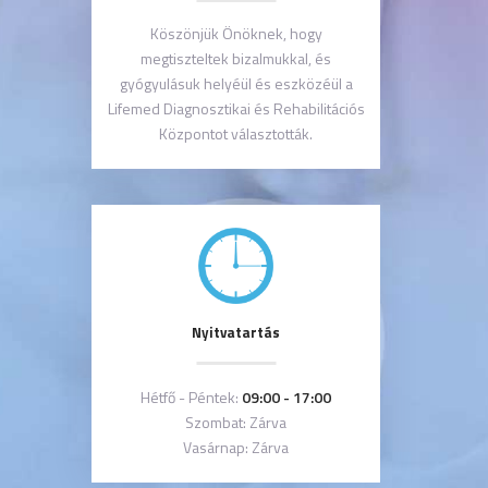
Köszönjük Önöknek, hogy
megtiszteltek bizalmukkal, és
gyógyulásuk helyéül és eszközéül a
Lifemed Diagnosztikai és Rehabilitációs
Központot választották.
Nyitvatartás
Hétfő - Péntek:
09:00 - 17:00
Szombat: Zárva
Vasárnap: Zárva