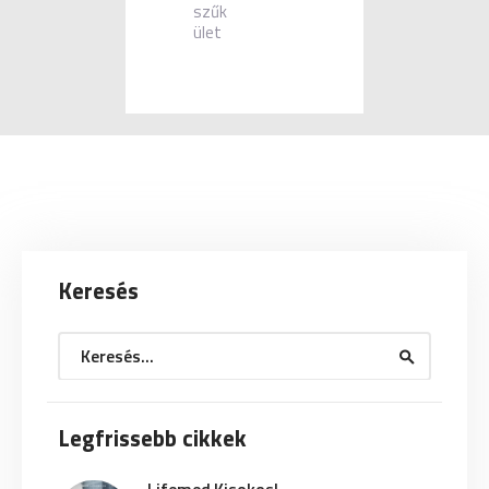
szűk
ület
Keresés
Keresés:
Legfrissebb cikkek
Lifemed Kisokos!